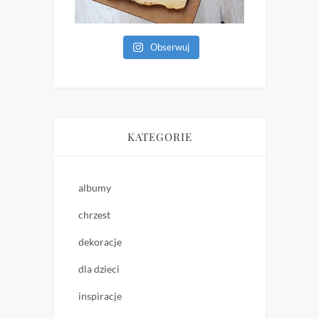
Obserwuj
KATEGORIE
albumy
chrzest
dekoracje
dla dzieci
inspiracje