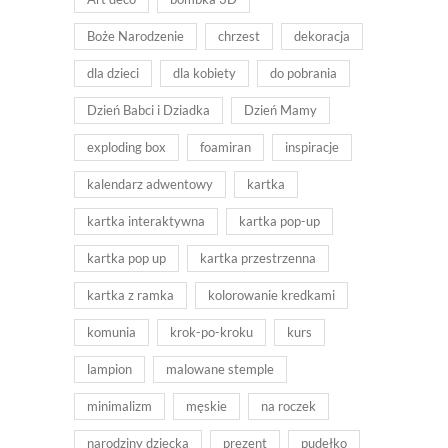
Boże Narodzenie
chrzest
dekoracja
dla dzieci
dla kobiety
do pobrania
Dzień Babci i Dziadka
Dzień Mamy
exploding box
foamiran
inspiracje
kalendarz adwentowy
kartka
kartka interaktywna
kartka pop-up
kartka pop up
kartka przestrzenna
kartka z ramka
kolorowanie kredkami
komunia
krok-po-kroku
kurs
lampion
malowane stemple
minimalizm
męskie
na roczek
narodziny dziecka
prezent
pudełko