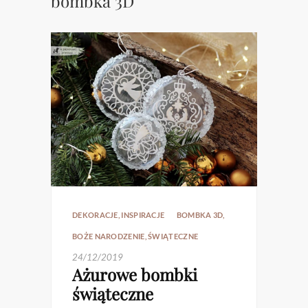
bombka 3D
DEKORACJE
,
INSPIRACJE
BOMBKA 3D
,
BOŻE NARODZENIE
,
ŚWIĄTECZNE
24/12/2019
Ażurowe bombki
świąteczne