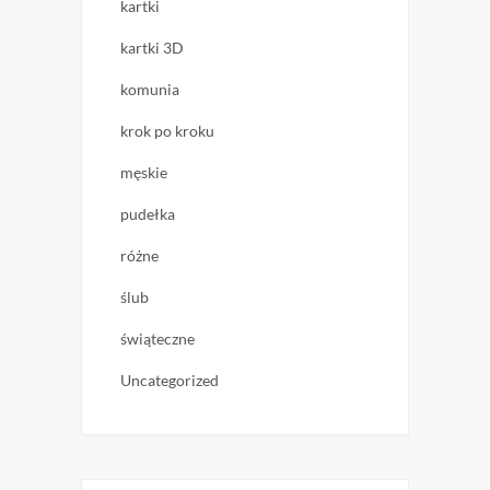
kartki
kartki 3D
komunia
krok po kroku
męskie
pudełka
różne
ślub
świąteczne
Uncategorized