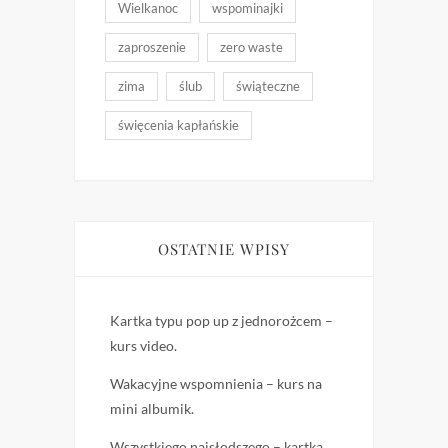
Wielkanoc
wspominajki
zaproszenie
zero waste
zima
ślub
świąteczne
święcenia kapłańskie
OSTATNIE WPISY
Kartka typu pop up z jednorożcem –
kurs video.
Wakacyjne wspomnienia – kurs na
mini albumik.
Wszystkiego najsłodszego – kartka