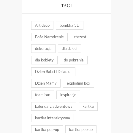
TAGI
Art deco
bombka 3D
Boże Narodzenie
chrzest
dekoracja
dla dzieci
dla kobiety
do pobrania
Dzień Babci i Dziadka
Dzień Mamy
exploding box
foamiran
inspiracje
kalendarz adwentowy
kartka
kartka interaktywna
kartka pop-up
kartka pop up