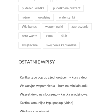
pudełko-kredka
pudełko na prezent
różne
urodziny
walentynki
Wielkanoc
wspominajki
zaproszenie
zero waste
zima
ślub
świąteczne
święcenia kapłańskie
OSTATNIE WPISY
Kartka typu pop up z jednorożcem – kurs video.
Wakacyjne wspomnienia – kurs na mini albumik.
Wszystkiego najsłodszego – kartka urodzinowa.
Kartka komunijna typu pop up (video)
Wielkanocne pisanki.