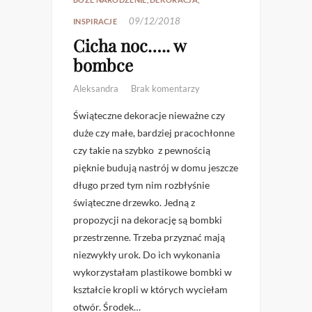
09/12/2018
INSPIRACJE
Cicha noc….. w
bombce
Aleksandra
Brak komentarzy
Świąteczne dekoracje nieważne czy
duże czy małe, bardziej pracochłonne
czy takie na szybko z pewnością
pięknie budują nastrój w domu jeszcze
długo przed tym nim rozbłyśnie
świąteczne drzewko. Jedną z
propozycji na dekorację są bombki
przestrzenne. Trzeba przyznać mają
niezwykły urok. Do ich wykonania
wykorzystałam plastikowe bombki w
kształcie kropli w których wyciełam
otwór. Środek…